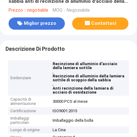
sabbia anti di recinzione di alluminio d'acciaio della
lamiera sottile
Prezzo：negotiable
MOQ：Negoziabile
Miglior prezzo
Contattaci
Descrizione Di Prodotto
Recinzione di alluminio d'acciaio
della lamiera sottile
,
Recinzione di alluminio della lamiera
Evidenziare
sottile di scoppio della sabbia
,
Anti recinzione della lamiera di
acciaio di ossidazione
Capacità di
30000 PCS al mese
alimentazione
Certificazione
ISO9001:2015
Imballaggi
Imballaggio della bolla
particolari
Luogo di origine
La Cina