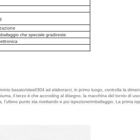
g
zzazione
mballaggio che speciale gradireste
lettronica
luminio basato/steel/304 ad elaborarci, in primo luogo, controlla la dim
uma, il terzo è che accroding al disegno, la macchina del tornio di uso p
ra, l'ultimo punto sta rivettando e poi ispezione/imballaggio. La prima isp