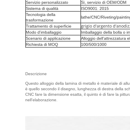
Servizio personalizzato
Sì, servizio di OEM/ODM
Sistema di qualità
ISO9001: 2015
Tecnologia della
lathe/CNC/Riveting/paintin
trasformazione
grigio d'argento d'anodi
Trattamento di superficie
Modo d'imballaggio
Imballaggio della bolla o i
Scenario di applicazione
Alloggio dell'attrezzatura e
Richiesta di MOQ
100/500/1000
Descrizione
Questo alloggio della lamina di metallo è materiale di al
è quello secondo il disegno, lunghezza di destra della schi
CNC fare la dimensione esatta, il quinto è di fare la pittu
nell'elaborazione.