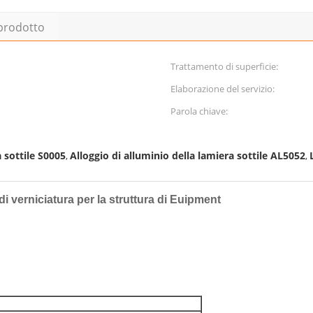
 prodotto
Trattamento di superficie:
Elaborazione del servizio:
Parola chiave:
a sottile S0005
Alloggio di alluminio della lamiera sottile AL5052
,
,
 verniciatura per la struttura di Euipment