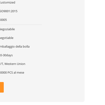
Customized
ISO9001:2015
S0005
Negoziabile
negotiable
mballaggio della bolla
20-30days
T/T, Western Union
30000 PCS al mese