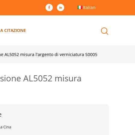
Italian
A CITAZIONE
ione AL5052 misura l'argento di verniciatura S0005
rrosione AL5052 misura
e
La Cina