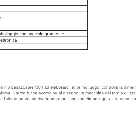
g
mballaggio che speciale gradireste
lettronica
luminio basato/steel/304 ad elaborarci, in primo luogo, controlla la dim
uma, il terzo è che accroding al disegno, la macchina del tornio di uso p
ra, l'ultimo punto sta rivettando e poi ispezione/imballaggio. La prima isp