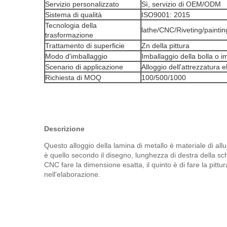
Servizio personalizzato
Sì, servizio di OEM/ODM
Sistema di qualità
ISO9001: 2015
Tecnologia della
lathe/CNC/Riveting/paintin
trasformazione
Trattamento di superficie
Zn della pittura
Modo d'imballaggio
Imballaggio della bolla o i
Scenario di applicazione
Alloggio dell'attrezzatura e
Richiesta di MOQ
100/500/1000
Descrizione
Questo alloggio della lamina di metallo è materiale di al
è quello secondo il disegno, lunghezza di destra della schi
CNC fare la dimensione esatta, il quinto è di fare la pittu
nell'elaborazione.