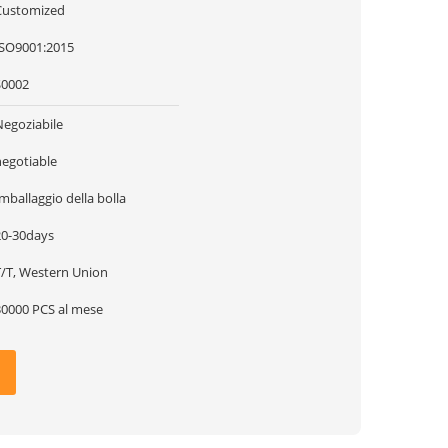
Customized
ISO9001:2015
S0002
Negoziabile
negotiable
mballaggio della bolla
20-30days
T/T, Western Union
30000 PCS al mese