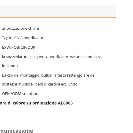
anodizzazione chiara
Taglio, CNC, anodizzante
EXW/FOB/CIF/DDP
la spazzolatura, piegando, anodizzare, naturale anodizza,
infilando
La clip del montaggio, bulloni a testa rettangolare dei
sostegni munisce i dadi di cardini ecc, Endc
OEM/ODM su misura
ore di calore su ordinazione AL6063
,
comunicazione