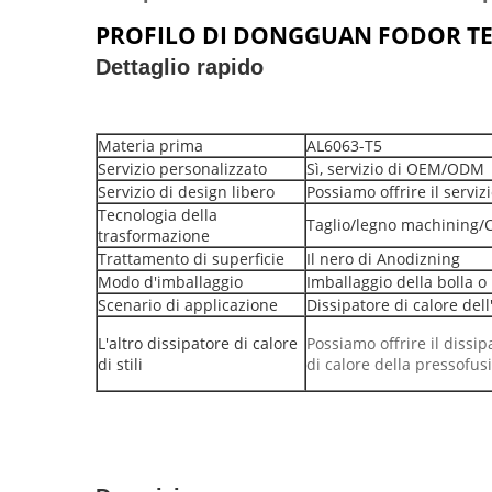
PROFILO DI DONGGUAN FODOR T
Dettaglio rapido
Materia prima
AL6063-T5
Servizio personalizzato
Sì, servizio di OEM/ODM
Servizio di design libero
Possiamo offrire il serviz
Tecnologia della
Taglio/legno machining/
trasformazione
Trattamento di superficie
Il nero di Anodizning
Modo d'imballaggio
Imballaggio della bolla o
Scenario di applicazione
Dissipatore di calore dell
L'altro dissipatore di calore
Possiamo offrire il dissip
di stili
di calore della pressofus