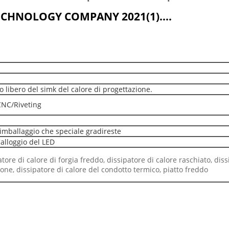
ECHNOLOGY COMPANY 2021(1)….
io libero del simk del calore di progettazione.
CNC/Riveting
 imballaggio che speciale gradireste
'alloggio del LED
atore di calore di forgia freddo, dissipatore di calore raschiato, dis
ione, dissipatore di calore del condotto termico, piatto freddo