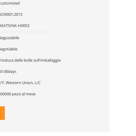
Customized
ISO9001:2015
HEATSINK-H0052
Negoziabile
negotiable
roduca delle bolle sull'imballaggio
20-30days
T/T, Western Union, L/C
300000 pezzi al mese