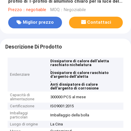
profilo di T-profilo di alluminio chiaro per la luce del
LED
Prezzo：negotiable
MOQ：Negoziabile
Miglior prezzo
Contattaci
Descrizione Di Prodotto
Dissipatore di calore dell'aletta
raschiato nichelatura
,
Dissipatore di calore raschiato
Evidenziare
d'argento dell'aletta
,
Anti dissipatore di calore
dell'argento di corrosione
Capacità di
300000 PCS al mese
alimentazione
Certificazione
ISO9001:2015
Imballaggi
Imballaggio della bolla
particolari
Luogo di origine
La Cina