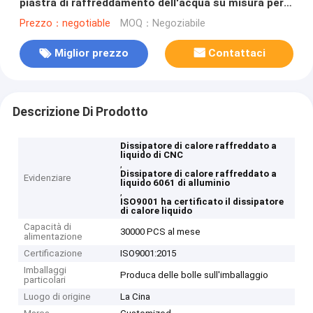
piastra di raffreddamento dell'acqua su misura per
l'attrezzatura di industria
Prezzo：negotiable
MOQ：Negoziabile
Miglior prezzo
Contattaci
Descrizione Di Prodotto
Dissipatore di calore raffreddato a
liquido di CNC
,
Dissipatore di calore raffreddato a
Evidenziare
liquido 6061 di alluminio
,
ISO9001 ha certificato il dissipatore
di calore liquido
Capacità di
30000 PCS al mese
alimentazione
Certificazione
ISO9001:2015
Imballaggi
Produca delle bolle sull'imballaggio
particolari
Luogo di origine
La Cina