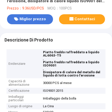
l'erosione, dissipatore di calore liquido ISO9001 del
metallo AL6063-T5
Prezzo：9.36USD/PCS
MOQ：100PCS
Miglior prezzo
Contattaci
Descrizione Di Prodotto
Piatto freddo raffreddato a liquido
AL6063-T5
,
Piatto freddo raffreddato a liquido
Evidenziare
ISO9001
,
Dissipatore di calore del metallo del
liquido di lotta contro l'erosione
Capacità di
30000 PCS al mese
alimentazione
Certificazione
ISO9001:2015
Imballaggi
Imballaggio della bolla
particolari
Luogo di origine
La Cina