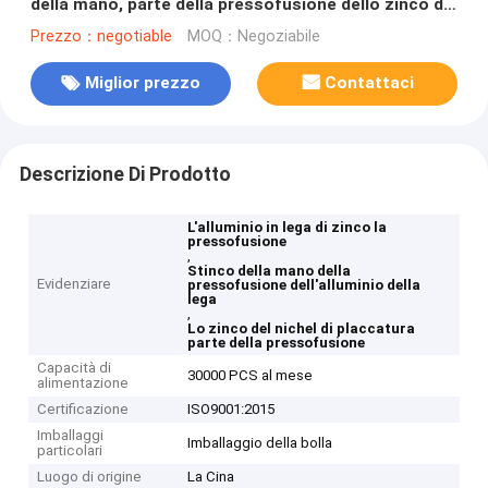
della mano, parte della pressofusione dello zinco del
nichel di placcatura
Prezzo：negotiable
MOQ：Negoziabile
Miglior prezzo
Contattaci
Descrizione Di Prodotto
L'alluminio in lega di zinco la
pressofusione
,
Stinco della mano della
Evidenziare
pressofusione dell'alluminio della
lega
,
Lo zinco del nichel di placcatura
parte della pressofusione
Capacità di
30000 PCS al mese
alimentazione
Certificazione
ISO9001:2015
Imballaggi
Imballaggio della bolla
particolari
Luogo di origine
La Cina