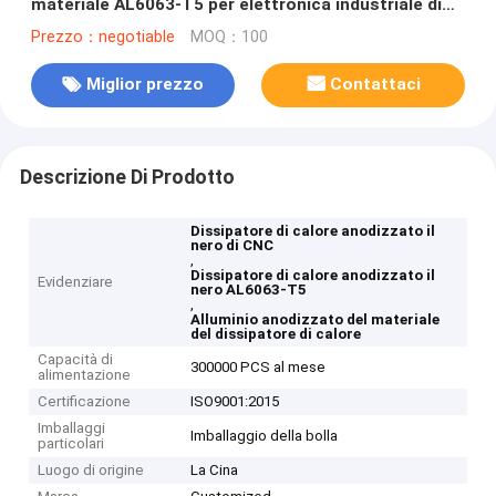
materiale AL6063-T5 per elettronica industriale di
CNC
Prezzo：negotiable
MOQ：100
Miglior prezzo
Contattaci
Descrizione Di Prodotto
Dissipatore di calore anodizzato il
nero di CNC
,
Dissipatore di calore anodizzato il
Evidenziare
nero AL6063-T5
,
Alluminio anodizzato del materiale
del dissipatore di calore
Capacità di
300000 PCS al mese
alimentazione
Certificazione
ISO9001:2015
Imballaggi
Imballaggio della bolla
particolari
Luogo di origine
La Cina