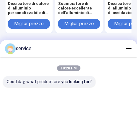
Dissipatore di calore
Scambiatore di
Dissipatore di
di alluminio
calore eccellente
di alluminio di 
personalizzabile di
dell'alluminio di
di ossidazione
profilo di
servizio per
anodica in ner
ossidazione anodica
dissipazione di
alta conducibi
Miglior prezzo
Miglior prezzo
Miglior pr
in nero per varie
calore elettronica
termica
applicazioni
Casa
Circa noi
Contattaci
Desktop Site
service
Mappa del sito
Privacy Policy
Qualità
Dissipatore di calore di alluminio di profilo
Fabbrica
cinese.Copyright © 2025 Dongguan Fodor Technology Co., Ltd. All
10:28 PM
Rights Reserved.
Good day, what product are you looking for?
Casa
Prodotti
Circa noi