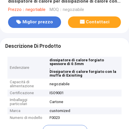
dissipatore di calore per dissipazione di calore con
la muffa di Exisiting
Prezzo：negotiable
MOQ：negoziabile
Miglior prezzo
Contattaci
Descrizione Di Prodotto
dissipatore di calore forgiato
spessore di 0.5mm
Evidenziare
,
Dissipatore di calore forgiato con la
muffa di Exisiting
Capacità di
negoziabile
alimentazione
Certificazione
ISO9001
Imballaggi
Cartone
particolari
Marca
customized
Numero di modello
F0023