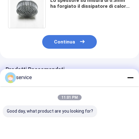
Lo spessore su misura di 0.5mm
ha forgiato il dissipatore di calore
per dissipazione di calore con la
muffa di Exisiting
Continua
Prodotti Raccomandati
service
11:01 PM
Good day, what product are you looking for?
Lavandino di Pin Fin
Area di dissipazione
passo dell'alet
Cold Forged Heat per
di calore di AL1070
2mm su misur