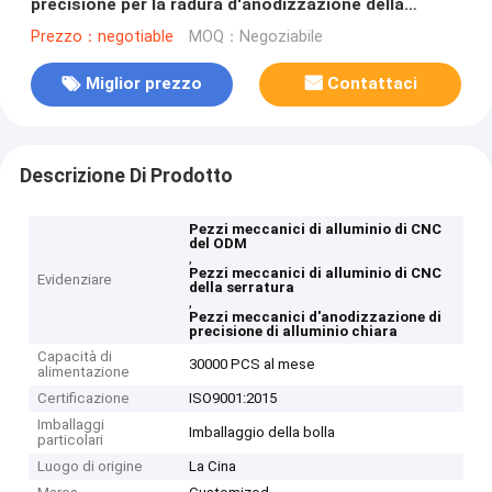
precisione per la radura d'anodizzazione della
serratura
Prezzo：negotiable
MOQ：Negoziabile
Miglior prezzo
Contattaci
Descrizione Di Prodotto
Pezzi meccanici di alluminio di CNC
del ODM
,
Pezzi meccanici di alluminio di CNC
Evidenziare
della serratura
,
Pezzi meccanici d'anodizzazione di
precisione di alluminio chiara
Capacità di
30000 PCS al mese
alimentazione
Certificazione
ISO9001:2015
Imballaggi
Imballaggio della bolla
particolari
Luogo di origine
La Cina