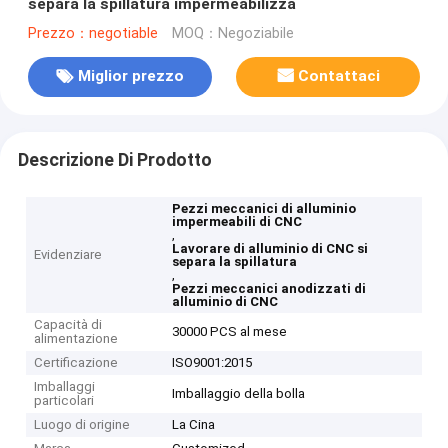
separa la spillatura impermeabilizza
Prezzo：negotiable
MOQ：Negoziabile
Miglior prezzo
Contattaci
Descrizione Di Prodotto
Pezzi meccanici di alluminio
impermeabili di CNC
,
Lavorare di alluminio di CNC si
Evidenziare
separa la spillatura
,
Pezzi meccanici anodizzati di
alluminio di CNC
Capacità di
30000 PCS al mese
alimentazione
Certificazione
ISO9001:2015
Imballaggi
Imballaggio della bolla
particolari
Luogo di origine
La Cina