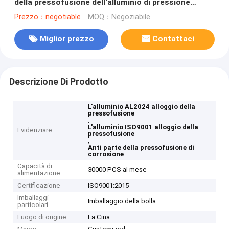
della pressofusione dell'alluminio di pressione
ISO9001 anti
Prezzo：negotiable
MOQ：Negoziabile
Miglior prezzo
Contattaci
Descrizione Di Prodotto
L'alluminio AL2024 alloggio della
pressofusione
,
L'alluminio ISO9001 alloggio della
Evidenziare
pressofusione
,
Anti parte della pressofusione di
corrosione
Capacità di
30000 PCS al mese
alimentazione
Certificazione
ISO9001:2015
Imballaggi
Imballaggio della bolla
particolari
Luogo di origine
La Cina