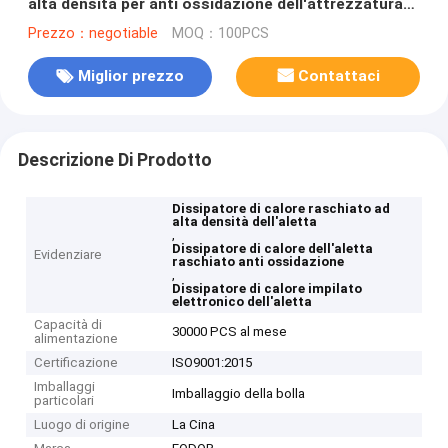
alta densità per anti ossidazione dell'attrezzatura
elettronica
Prezzo：negotiable
MOQ：100PCS
Miglior prezzo
Contattaci
Descrizione Di Prodotto
Dissipatore di calore raschiato ad
alta densità dell'aletta
,
Dissipatore di calore dell'aletta
Evidenziare
raschiato anti ossidazione
,
Dissipatore di calore impilato
elettronico dell'aletta
Capacità di
30000 PCS al mese
alimentazione
Certificazione
ISO9001:2015
Imballaggi
Imballaggio della bolla
particolari
Luogo di origine
La Cina