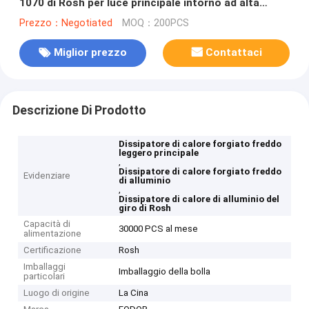
1070 di Rosh per luce principale intorno ad alta
precisione
Prezzo：Negotiated
MOQ：200PCS
Miglior prezzo
Contattaci
Descrizione Di Prodotto
Dissipatore di calore forgiato freddo
leggero principale
,
Dissipatore di calore forgiato freddo
Evidenziare
di alluminio
,
Dissipatore di calore di alluminio del
giro di Rosh
Capacità di
30000 PCS al mese
alimentazione
Certificazione
Rosh
Imballaggi
Imballaggio della bolla
particolari
Luogo di origine
La Cina