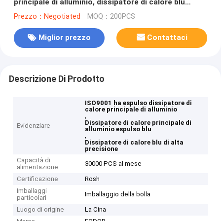
principale di alluminio, dissipatore di calore blu
ISO9001 di alta precisione
Prezzo：Negotiated
MOQ：200PCS
Miglior prezzo
Contattaci
Descrizione Di Prodotto
ISO9001 ha espulso dissipatore di
calore principale di alluminio
,
Dissipatore di calore principale di
Evidenziare
alluminio espulso blu
,
Dissipatore di calore blu di alta
precisione
Capacità di
30000 PCS al mese
alimentazione
Certificazione
Rosh
Imballaggi
Imballaggio della bolla
particolari
Luogo di origine
La Cina